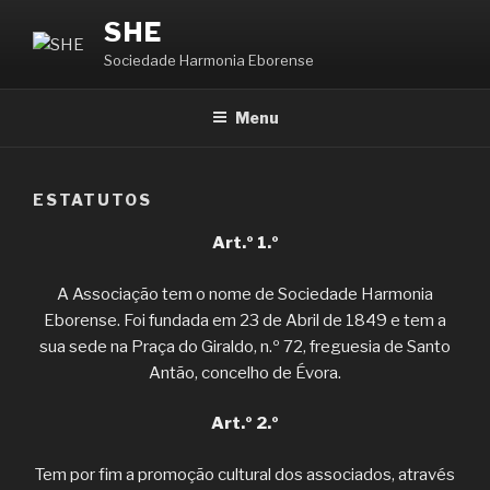
Saltar
SHE
para
Sociedade Harmonia Eborense
o
conteúdo
Menu
ESTATUTOS
Art.º 1.º
A Associação tem o nome de Sociedade Harmonia
Eborense. Foi fundada em 23 de Abril de 1849 e tem a
sua sede na Praça do Giraldo, n.º 72, freguesia de Santo
Antão, concelho de Évora.
Art.º 2.º
Tem por fim a promoção cultural dos associados, através