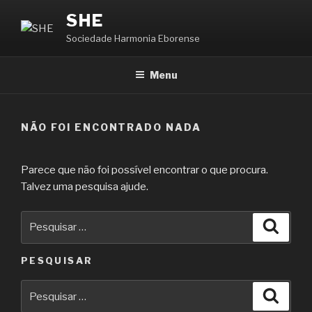
Saltar
SHE
para
Sociedade Harmonia Eborense
o
conteúdo
Menu
NÃO FOI ENCONTRADO NADA
Parece que não foi possível encontrar o que procura.
Talvez uma pesquisa ajude.
Pesquisar
Pesqu
por:
PESQUISAR
Pesquisar
Pesqu
por: