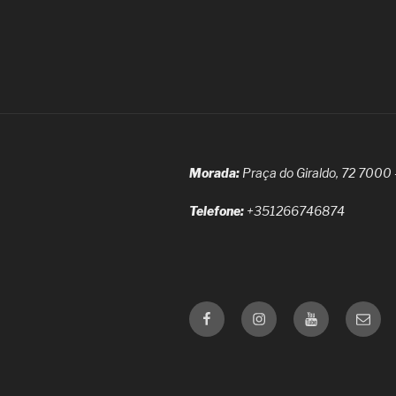
Morada:
Praça do Giraldo, 72 7000
Telefone:
+351266746874
Facebook
Instagram
Youtube
Email