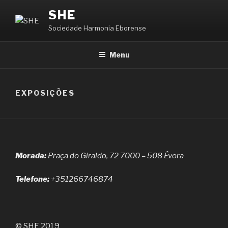
Saltar
SHE
para
Sociedade Harmonia Eborense
o
conteúdo
Menu
EXPOSIÇÕES
Morada:
Praça do Giraldo, 72 7000 – 508 Évora
Telefone:
+351266746874
© SHE 2019